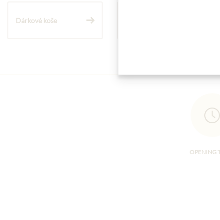
Dárkové koše
Těstoviny a rýže
OPENING 