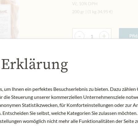
Vč. 10% DPH
200 gr
|
(1 kg
34,95 €
)
Množství
-
+
Přid
 Erklärung
NYNÍ SKLADEM
Art.Nr.:
332415#1.000
 um Ihnen ein perfektes Besuchserlebnis zu bieten. Dazu zählen C
für die Steuerung unserer kommerziellen Unternehmensziele notwe
zu anonymen Statistikzwecken, für Komforteinstellungen oder zur An
 Entscheiden Sie selbst, welche Kategorien Sie zulassen möchten. 
nstellungen womöglich nicht mehr alle Funktionalitäten der Seite 