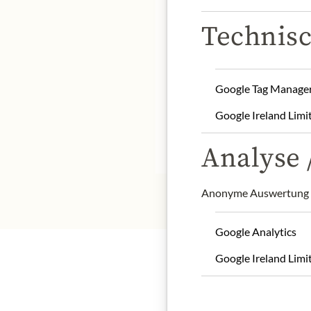
Technisc
name of product: Breadst
Google Tag Manage
net weight: 200 g
contact: Mastro Cesare s
Google Ireland Limi
* Wir bitten um Verstän
Analyse /
Anonyme Auswertung z
Google Analytics
Google Ireland Limi