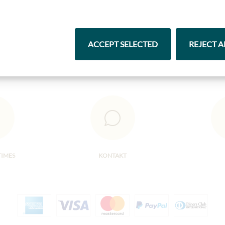
Čokolády
Vína
ACCEPT SELECTED
REJECT A
TIMES
KONTAKT