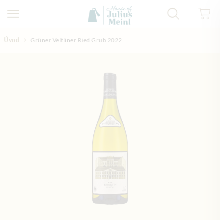
Přejít na obsah
Úvod
Grüner Veltliner Ried Grub 2022