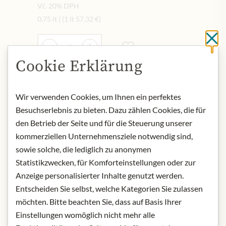
Vč. 20% DPH
0.75 lt
|
(1 lt
57,32 €
)
Množství
Cl
-
+
Cookie Erklärung
Přidat do košíku
Wir verwenden Cookies, um Ihnen ein perfektes
Besuchserlebnis zu bieten. Dazu zählen Cookies, die für
den Betrieb der Seite und für die Steuerung unserer
NYNÍ SKLADEM
kommerziellen Unternehmensziele notwendig sind,
Art.Nr.:
444423#1.000
sowie solche, die lediglich zu anonymen
Statistikzwecken, für Komforteinstellungen oder zur
POPIS
Anzeige personalisierter Inhalte genutzt werden.
Entscheiden Sie selbst, welche Kategorien Sie zulassen
Origin: Kamptal, Niederösterreich,
möchten. Bitte beachten Sie, dass auf Basis Ihrer
Austria
Einstellungen womöglich nicht mehr alle
Grape variety: Grüner Veltliner