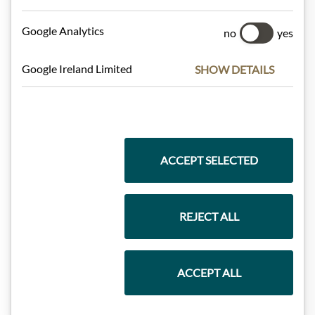
Google Analytics
no
yes
Dárkové koše
Google Ireland Limited
SHOW DETAILS
Těstoviny a rýže
ACCEPT SELECTED
Čokolády
REJECT ALL
Vína
ACCEPT ALL
Marmelády