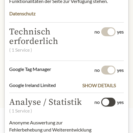
Funktionalitäten der Seite zur Verfügung stehen.
Alcohol content: 13,5% vol.
Contact: Schloss Gobelsburg/
Datenschutz
Schloßstr. 16/ 3550 Langenlois/
Austria.
Technisch
no
yes
* Wir bitten um Verständnis, dass das
erforderlich
Produktdesign von der Abbildung
( 1 Service )
abweichen kann.
SLOŽENÍ A ALERGENY
Google Tag Manager
no
yes
Schwefeldioxid
Google Ireland Limited
SHOW DETAILS
Analyse / Statistik
no
yes
( 1 Service )
Anonyme Auswertung zur
Nejlepší z našeho sortimentu
Fehlerbehebung und Weiterentwicklung