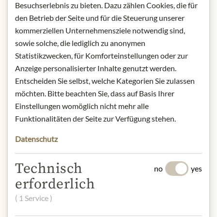
-
+
Besuchserlebnis zu bieten. Dazu zählen Cookies, die für
den Betrieb der Seite und für die Steuerung unserer
kommerziellen Unternehmensziele notwendig sind,
Přidat do košíku
sowie solche, die lediglich zu anonymen
Statistikzwecken, für Komforteinstellungen oder zur
Anzeige personalisierter Inhalte genutzt werden.
NYNÍ SKLADEM
Entscheiden Sie selbst, welche Kategorien Sie zulassen
Art.Nr.:
446688#1.000
möchten. Bitte beachten Sie, dass auf Basis Ihrer
Einstellungen womöglich nicht mehr alle
Funktionalitäten der Seite zur Verfügung stehen.
POPIS
Datenschutz
Product name: Traditional Balsamic
Vinegar of Modena DOP "Affinato" -
Technisch
100ml
no
yes
Storage: Keep cool, dry and protected
erforderlich
from light.
( 1 Service )
Contact: Giuseppe Giusti/ Strada
Quattro Ville 155/ 41123Modena