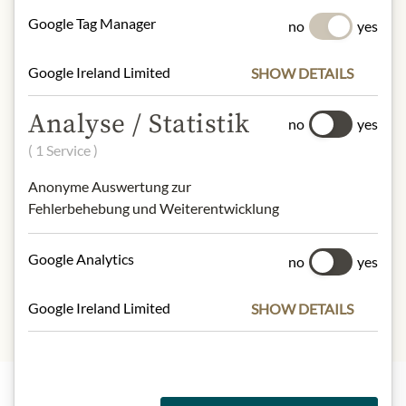
(MO)/ Italy/
Google Tag Manager
no
yes
https://giusti.com/it/pages/contatti
Google Ireland Limited
SHOW DETAILS
* Wir bitten um Verständnis, dass das
Analyse / Statistik
Produktdesign von der Abbildung
no
yes
abweichen kann.
( 1 Service )
Anonyme Auswertung zur
SLOŽENÍ A ALERGENY
Fehlerbehebung und Weiterentwicklung
Must of cooked Trebbiano and
Lambrusco grapes
Google Analytics
no
yes
Schwefeldioxid
Google Ireland Limited
SHOW DETAILS