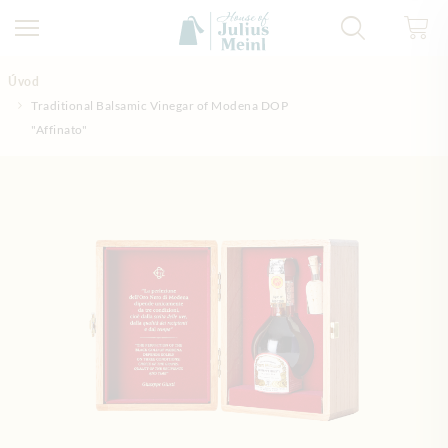
Přejít na obsah
Úvod
Traditional Balsamic Vinegar of Modena DOP
"Affinato"