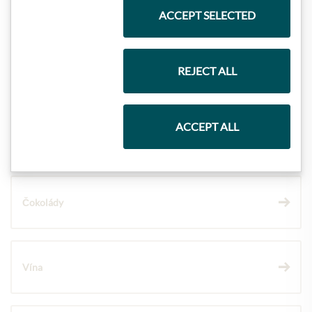
Nejlepší z našeho sortimentu
ACCEPT SELECTED
REJECT ALL
Dárkové koše
ACCEPT ALL
Těstoviny a rýže
Čokolády
Vína