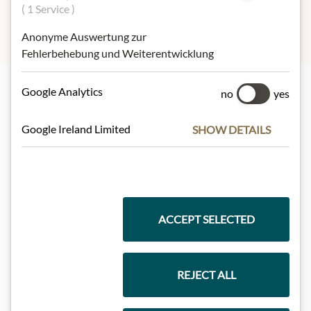
( 1 Service )
Anonyme Auswertung zur
Fehlerbehebung und Weiterentwicklung
Google Analytics
no
yes
Nejlepší z našeho sortimentu
Google Ireland Limited
SHOW DETAILS
Dárkové koše
ACCEPT SELECTED
Těstoviny a rýže
REJECT ALL
Čokolády