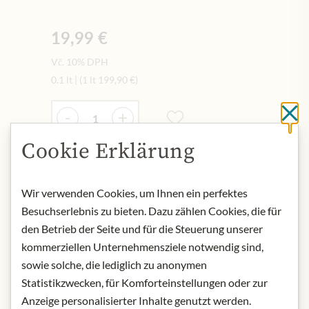
19,99 €
Vč. 10% DPH
0.1 lt
|
(1 lt
199,90 €
)
Množství
-
+
Cl
Cookie Erklärung
Přidat do košíku
Wir verwenden Cookies, um Ihnen ein perfektes
Besuchserlebnis zu bieten. Dazu zählen Cookies, die für
NYNÍ SKLADEM
den Betrieb der Seite und für die Steuerung unserer
Art.Nr.:
446692#1.000
kommerziellen Unternehmensziele notwendig sind,
sowie solche, die lediglich zu anonymen
Statistikzwecken, für Komforteinstellungen oder zur
POPIS
Anzeige personalisierter Inhalte genutzt werden.