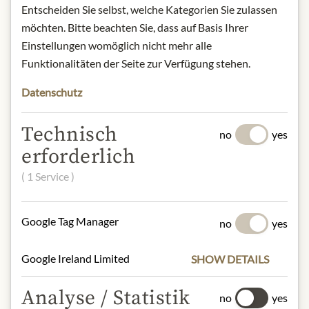
Product Name: Balsamic Vinegar
Entscheiden Sie selbst, welche Kategorien Sie zulassen
"Giusti Balsamico Al Fico" - 100ml
möchten. Bitte beachten Sie, dass auf Basis Ihrer
Storage: Store in a cool, dry place
Einstellungen womöglich nicht mehr alle
away from light.
Funktionalitäten der Seite zur Verfügung stehen.
Contact: Giuseppe Giusti/ Strada
Quattro Ville 155/ 41123 Modena
Datenschutz
(MO)/ Italy/
https://giusti.com/it/pages/contatti
Technisch
no
yes
erforderlich
* Wir bitten um Verständnis, dass das
( 1 Service )
Produktdesign von der Abbildung
abweichen kann.
Google Tag Manager
no
yes
SLOŽENÍ A ALERGENY
Google Ireland Limited
SHOW DETAILS
Cooked grape must, wine vinegar, and
fig puree
Analyse / Statistik
no
yes
Schwefeldioxid