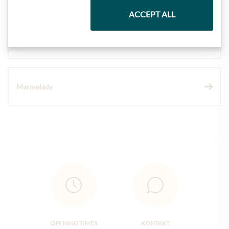
ACCEPT ALL
Vína
Marmelády
OPENING TIMES
KONTAKT