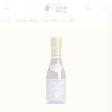
Přejít na obsah
Úvod
Balsamic Vinegar "Giusti Balsamico Al Fico"