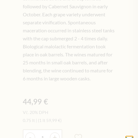
followed by Cabernet Sauvignon in early
October. Each grape variety underwent
separate vinification. Spontaneous
maceration occurred in stainless steel tanks
with the cap submerged 2 - 4 times daily.
Biological malolactic fermentation took
place in oak barrels. The wines matured for
25 months in small oak barrels, and after
blending, the wine continued to mature for
6 months in large wooden casks.
44,99 €
Vč. 20% DPH
0.75 lt
|
(1 lt
59,99 €
)
Množství
-
+