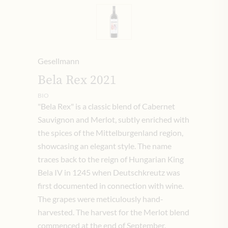
Gesellmann
Bela Rex 2021
BIO
"Bela Rex" is a classic blend of Cabernet
Sauvignon and Merlot, subtly enriched with
the spices of the Mittelburgenland region,
showcasing an elegant style. The name
traces back to the reign of Hungarian King
Bela IV in 1245 when Deutschkreutz was
first documented in connection with wine.
The grapes were meticulously hand-
harvested. The harvest for the Merlot blend
commenced at the end of September,