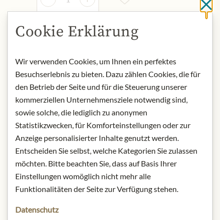
Cl
Cookie Erklärung
Přidat do košíku
Wir verwenden Cookies, um Ihnen ein perfektes
Besuchserlebnis zu bieten. Dazu zählen Cookies, die für
NYNÍ SKLADEM
Art.Nr.:
447209#1.000
den Betrieb der Seite und für die Steuerung unserer
kommerziellen Unternehmensziele notwendig sind,
sowie solche, die lediglich zu anonymen
POPIS
Statistikzwecken, für Komforteinstellungen oder zur
Anzeige personalisierter Inhalte genutzt werden.
Nose:
Subtle herbal spiciness, delicate
Entscheiden Sie selbst, welche Kategorien Sie zulassen
nougat, ripe dark berries, and plums,
möchten. Bitte beachten Sie, dass auf Basis Ihrer
with a hint of figs and underlying
notes of precious wood spice. In color,
Einstellungen womöglich nicht mehr alle
it's a deep ruby garnet with violet
Funktionalitäten der Seite zur Verfügung stehen.
reflections and subtle ochre rim
Datenschutz
brightening.