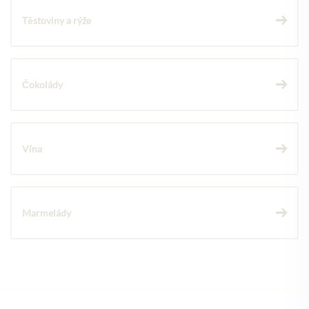
Těstoviny a rýže
Čokolády
Vína
Marmelády