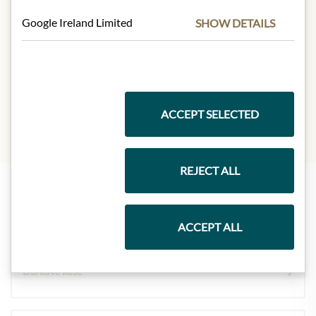
Produktdesign von der Abbildung
Google Ireland Limited
SHOW DETAILS
abweichen kann.
SLOŽENÍ A ALERGENY
Schwefeldioxid
ACCEPT SELECTED
REJECT ALL
Nejlepší z našeho sortimentu
ACCEPT ALL
Dárkové koše