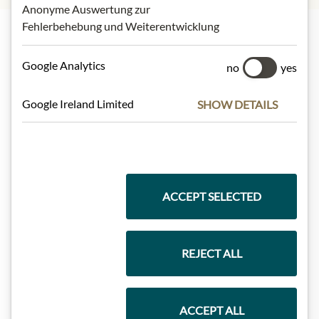
Anonyme Auswertung zur
Fehlerbehebung und Weiterentwicklung
Nejlepší z našeho sortimentu
Google Analytics
no
yes
Google Ireland Limited
SHOW DETAILS
Dárkové koše
Těstoviny a rýže
ACCEPT SELECTED
Čokolády
REJECT ALL
ACCEPT ALL
Vína