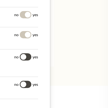
no
yes
no
yes
allot.com
no
yes
no
yes