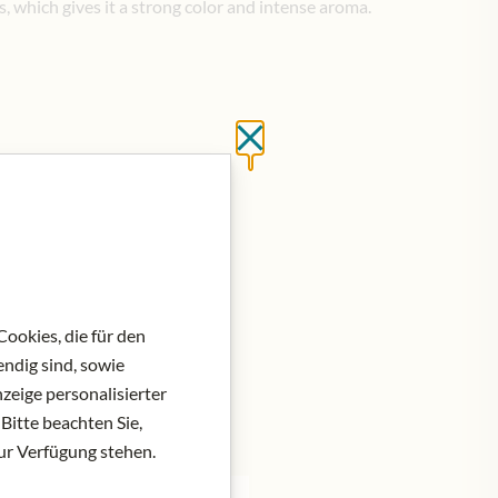
, which gives it a strong color and intense aroma.
Close without saving
ookies, die für den
ndig sind, sowie
zeige personalisierter
Bitte beachten Sie,
zur Verfügung stehen.