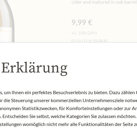
cider and matured in oak barrels
9,99 €
Vč. 10% DPH
0.5 lt
|
(1 lt
19,98 €
)
 Erklärung
Dostupné v obchodě
Art.Nr.:
446481#1.000
 um Ihnen ein perfektes Besuchserlebnis zu bieten. Dazu zählen C
für die Steuerung unserer kommerziellen Unternehmensziele notwe
zu anonymen Statistikzwecken, für Komforteinstellungen oder zur An
 Entscheiden Sie selbst, welche Kategorien Sie zulassen möchten. 
nstellungen womöglich nicht mehr alle Funktionalitäten der Seite 