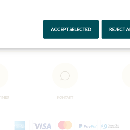
Čokolády
Vína
ACCEPT SELECTED
REJECT A
TIMES
KONTAKT