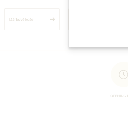
Dárkové koše
Těstoviny a rýže
OPENING 