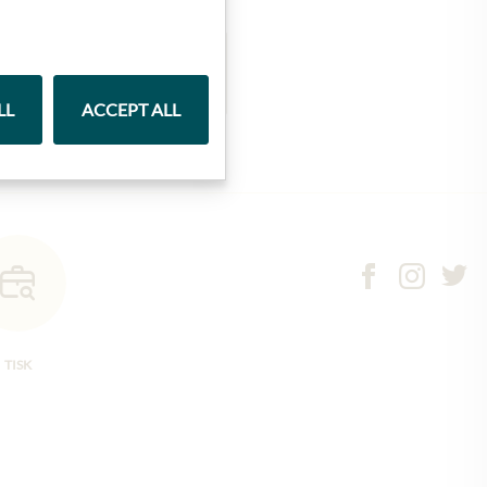
Marmelády
LL
ACCEPT ALL
TISK