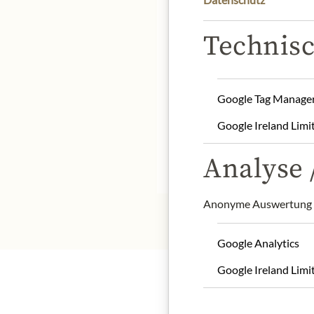
Technisc
Product name: Cider vin
Storage: Store in a cool, 
Google Tag Manage
Contact: Edmont Fallot
Google Ireland Limi
Analyse /
* Wir bitten um Verstän
Anonyme Auswertung z
Google Analytics
Google Ireland Limi