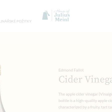
LINÁŘSKÉ POŽITKY
Edmond Fallot
Cider Vineg
The apple cider vinegar (Vinaig
bottle is a high-quality apple c
characterized by a fruity, tart t