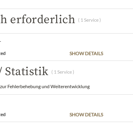
POPIS
SLOŽENÍ A ALERGENY
h erforderlich
( 1 Service )
egar - 500ml
dry place away from light.
r
/ 31 rue du Faubourg Bretonnière/ 21200 Beaune/ France/
info@f
ted
SHOW DETAILS
 Statistik
dnis, dass das Produktdesign von der Abbildung abweichen kann.
( 1 Service )
ur Fehlerbehebung und Weiterentwicklung
ted
SHOW DETAILS
Nejlepší z našeho sortimentu