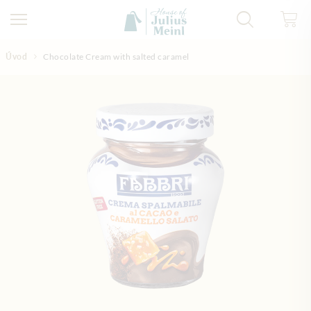
Přejít na obsah
Úvod
Chocolate Cream with salted caramel