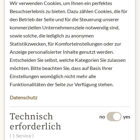
Wir verwenden Cookies, um Ihnen ein perfektes
Ponente, 276/ 40132 Bologna/ Italy.
Besuchserlebnis zu bieten. Dazu zählen Cookies, die für
* Wir bitten um Verständnis, dass das
den Betrieb der Seite und für die Steuerung unserer
Produktdesign von der Abbildung
kommerziellen Unternehmensziele notwendig sind,
abweichen kann.
sowie solche, die lediglich zu anonymen
Statistikzwecken, für Komforteinstellungen oder zur
SLOŽENÍ A ALERGENY
Anzeige personalisierter Inhalte genutzt werden.
Entscheiden Sie selbst, welche Kategorien Sie zulassen
Sugar, sunflower oil, skimmed milk
möchten. Bitte beachten Sie, dass auf Basis Ihrer
powder, caramelised sugar (4.3%),
Einstellungen womöglich nicht mehr alle
flavoured caramel inclusions 4%
(sugar, glucose syrup, water, BUTTER,
Funktionalitäten der Seite zur Verfügung stehen.
BREAD, salt, raising agent sodium
Datenschutz
bicarbonate), HAZELNUTS, cocoa
butter, BUTTER PREPARATION
(BUTTER POWDER, MILK PROTEIN,
Technisch
no
yes
MILK PERMEATE), low-fat cocoa
erforderlich
powder (2.4%), corn starch, natural
( 1 Service )
flavouring, emulsifier sunflower