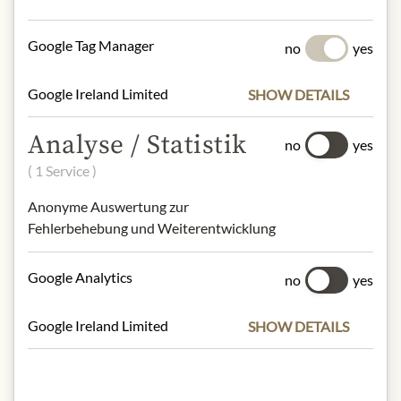
lecithin, salt (0.24%).
Gluten, Milch, Schalenfrüchte, Nüsse,
Google Tag Manager
no
yes
Schalenfrüchten, Mlich, Laktose
Google Ireland Limited
SHOW DETAILS
NUTRIČNÍ HODNOTY
100g contain on average
Analyse / Statistik
no
yes
Calorific value (energy)
: 2382kJ /
( 1 Service )
572kcal
Fat:
38g
Anonyme Auswertung zur
- of which saturated fatty acids
: 7,2g
Fehlerbehebung und Weiterentwicklung
Carbohydrates:
51g
- of which sugar:
48g
Google Analytics
no
yes
Protein:
6,2g
Salt:
0,45g
Google Ireland Limited
SHOW DETAILS