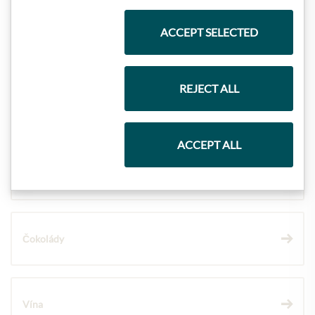
ACCEPT SELECTED
Nejlepší z našeho sortimentu
REJECT ALL
Dárkové koše
ACCEPT ALL
Těstoviny a rýže
Čokolády
Vína