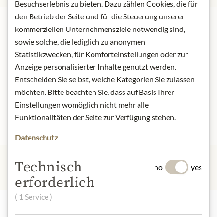
Besuchserlebnis zu bieten. Dazu zählen Cookies, die für
den Betrieb der Seite und für die Steuerung unserer
Noví zákazníci
kommerziellen Unternehmensziele notwendig sind,
sowie solche, die lediglich zu anonymen
Statistikzwecken, für Komforteinstellungen oder zur
Registrace přináší řadu výhod: rychlejší proces
Anzeige personalisierter Inhalte genutzt werden.
objednání, uložení více adres, sledování stavu
Entscheiden Sie selbst, welche Kategorien Sie zulassen
objednávky a další...
möchten. Bitte beachten Sie, dass auf Basis Ihrer
Einstellungen womöglich nicht mehr alle
Vytvořit účet
Funktionalitäten der Seite zur Verfügung stehen.
Datenschutz
Technisch
no
yes
erforderlich
( 1 Service )