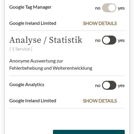
Nejlepší z našeho sortimentu
Google Tag Manager
no
yes
Google Ireland Limited
SHOW DETAILS
Dárkové koše
Analyse / Statistik
no
yes
( 1 Service )
Těstoviny a rýže
Anonyme Auswertung zur
Fehlerbehebung und Weiterentwicklung
Google Analytics
no
yes
Čokolády
Google Ireland Limited
SHOW DETAILS
Vína