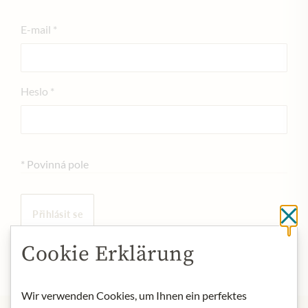
E-mail
Heslo
Povinná pole
Přihlásit se
Cl
Zapomněli jste heslo?
Cookie Erklärung
Tento formulář je chráněn reCAPTCHA.
Wir verwenden Cookies, um Ihnen ein perfektes