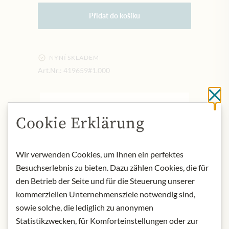
Přidat do košíku
NYNÍ SKLADEM
Art.Nr.:
419659#1.000
Cl
POPIS
Cookie Erklärung
Product name: Mint sauce
Origin: United Kingdom
Storage: Refrigerate once opened.
Wir verwenden Cookies, um Ihnen ein perfektes
Contact: D.B. Ramsden & Company
Besuchserlebnis zu bieten. Dazu zählen Cookies, die für
Limited, Adam Smith Street, Grimsby,
den Betrieb der Seite und für die Steuerung unserer
South Humberside, DN31 1SJ, United
kommerziellen Unternehmensziele notwendig sind,
Kingdom
sowie solche, die lediglich zu anonymen
Statistikzwecken, für Komforteinstellungen oder zur
* Wir bitten um Verständnis, dass das