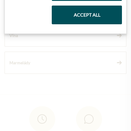
Čokolády
ACCEPT ALL
Vína
Marmelády