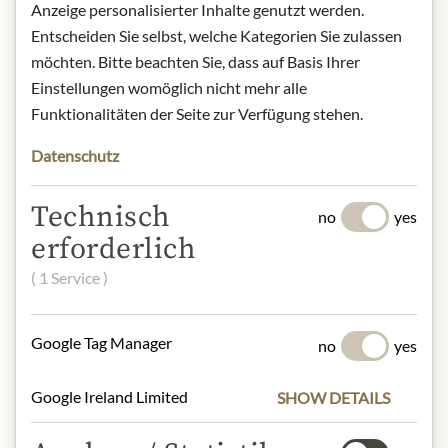
Anzeige personalisierter Inhalte genutzt werden.
Produktdesign von der Abbildung
Entscheiden Sie selbst, welche Kategorien Sie zulassen
abweichen kann.
möchten. Bitte beachten Sie, dass auf Basis Ihrer
Einstellungen womöglich nicht mehr alle
SLOŽENÍ A ALERGENY
Funktionalitäten der Seite zur Verfügung stehen.
mint (25%), spirit vinegar, sugar,
glucose fructose syrup, water, salt,
Datenschutz
acid (acetic acid), stabiliser (xanthan
gum), colour (copper chlorophyllin)
Technisch
no
yes
erforderlich
NUTRIČNÍ HODNOTY
( 1 Service )
100g contain on average:
Calories (energy):
525 kJ / 120 kcal
Fat:
< 0,5 g
Google Tag Manager
no
yes
- of which saturates:
< 0,1 g
Carbohydrates:
25 g
Google Ireland Limited
SHOW DETAILS
- of which sugar:
23 g
Dietary Fiber:
0 g