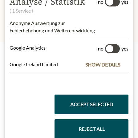
Analyse / Statistik
Protein:
1,8 g
no
yes
Salt:
2,5 g
( 1 Service )
Anonyme Auswertung zur
Fehlerbehebung und Weiterentwicklung
Google Analytics
no
yes
Nejlepší z našeho sortimentu
Google Ireland Limited
SHOW DETAILS
Dárkové koše
ACCEPT SELECTED
Těstoviny a rýže
REJECT ALL