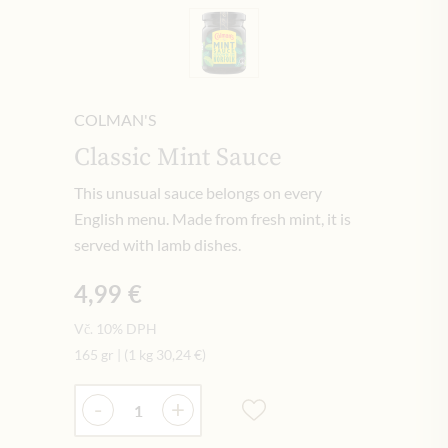
COLMAN'S
Classic Mint Sauce
This unusual sauce belongs on every
English menu. Made from fresh mint, it is
served with lamb dishes.
4,99 €
Vč. 10% DPH
165 gr
|
(1 kg
30,24 €
)
Množství
-
+