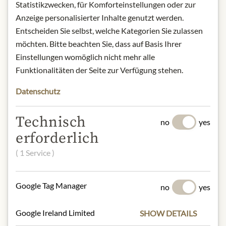
Statistikzwecken, für Komforteinstellungen oder zur
Anzeige personalisierter Inhalte genutzt werden.
Aroma of white peach and orange
blossom; a distinguished, very clear
Entscheiden Sie selbst, welche Kategorien Sie zulassen
character wine; silky and elegant with
möchten. Bitte beachten Sie, dass auf Basis Ihrer
maximum intensity; strongly marked
Einstellungen womöglich nicht mehr alle
by the barrenness of the vines and the
Funktionalitäten der Seite zur Verfügung stehen.
soil; crushed stone with intense
minerality; enormous salinity that
Datenschutz
awakens impressions of sea air and
oyster shells, calm harmonious finish.
Technisch
no
yes
origin: Austria / Styria
erforderlich
alcohol content: 13,5%
contact: Weingut Erwin Sabathi
( 1 Service )
GmbH, Pössnitz 48, 8463 Leutschach,
Austria
Google Tag Manager
no
yes
* Wir bitten um Verständnis, dass das
Produktdesign von der Abbildung
Google Ireland Limited
SHOW DETAILS
abweichen kann.