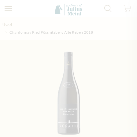
Přejít na obsah
Úvod
Chardonnay Ried Pössnitzberg Alte Reben 2018