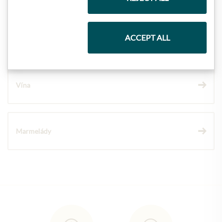
ACCEPT ALL
Čokolády
Vína
Marmelády