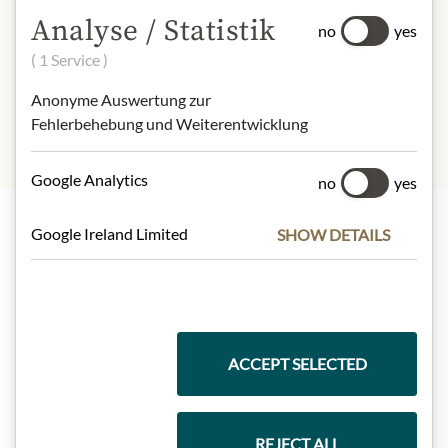
Analyse / Statistik
no
yes
SLOŽENÍ A ALERGENY
( 1 Service )
Schwefeldioxid
Anonyme Auswertung zur
Fehlerbehebung und Weiterentwicklung
Google Analytics
no
yes
Google Ireland Limited
SHOW DETAILS
Nejlepší z našeho sortimentu
Dárkové koše
ACCEPT SELECTED
Těstoviny a rýže
REJECT ALL