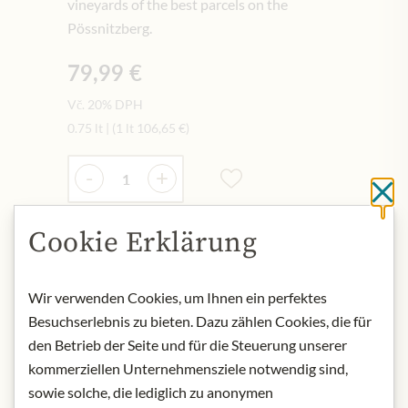
vineyards of the best parcels on the
Pössnitzberg.
79,99 €
Vč. 20% DPH
0.75 lt
|
(1 lt
106,65 €
)
Množství
-
+
Cl
Cookie Erklärung
Přidat do košíku
Wir verwenden Cookies, um Ihnen ein perfektes
NYNÍ SKLADEM
Besuchserlebnis zu bieten. Dazu zählen Cookies, die für
Art.Nr.:
431495#1.000
den Betrieb der Seite und für die Steuerung unserer
kommerziellen Unternehmensziele notwendig sind,
sowie solche, die lediglich zu anonymen
POPIS