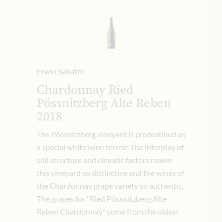
Erwin Sabathi
Chardonnay Ried
Pössnitzberg Alte Reben
2018
The Pössnitzberg vineyard is predestined as
a special white wine terroir. The interplay of
soil structure and climatic factors makes
this vineyard so distinctive and the wines of
the Chardonnay grape variety so authentic.
The grapes for "Ried Pössnitzberg Alte
Reben Chardonnay" come from the oldest