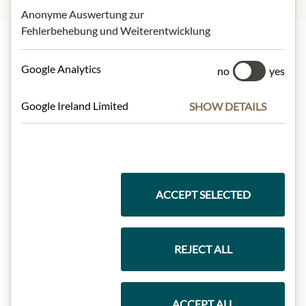
Anonyme Auswertung zur
Fehlerbehebung und Weiterentwicklung
Nejlepší z našeho sortimentu
Google Analytics
no
yes
Google Ireland Limited
SHOW DETAILS
Dárkové koše
Těstoviny a rýže
ACCEPT SELECTED
REJECT ALL
Čokolády
ACCEPT ALL