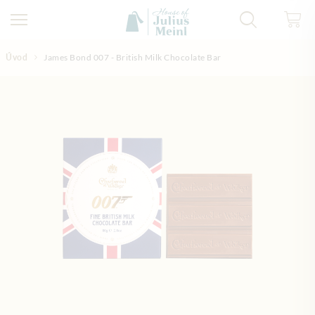
Přejít na obsah
Úvod
James Bond 007 - British Milk Chocolate Bar