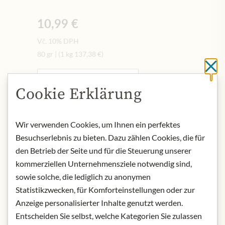
10,99 €
Vč. 10% DPH
80 gr
|
(1 kg
137,38 €
)
Cl
Upozornit na naskladnění
Cookie Erklärung
NENÍ SKLADEM
Wir verwenden Cookies, um Ihnen ein perfektes
Art.Nr.:
445765#1.000
Besuchserlebnis zu bieten. Dazu zählen Cookies, die für
den Betrieb der Seite und für die Steuerung unserer
kommerziellen Unternehmensziele notwendig sind,
POPIS
sowie solche, die lediglich zu anonymen
Origin: United Kingdom
Statistikzwecken, für Komforteinstellungen oder zur
Storage: Store in a cool and dry place.
Anzeige personalisierter Inhalte genutzt werden.
Contact: Charbonnel et Walker
Entscheiden Sie selbst, welche Kategorien Sie zulassen
Limited One, The Royal Arcade 28