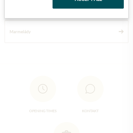
Vína
Marmelády
OPENING TIMES
KONTAKT