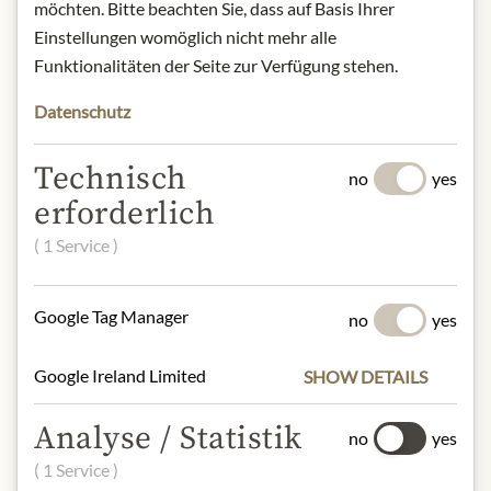
möchten. Bitte beachten Sie, dass auf Basis Ihrer
Old Bond Street, London WIS 4BT,
Einstellungen womöglich nicht mehr alle
United Kingdom
Funktionalitäten der Seite zur Verfügung stehen.
* Wir bitten um Verständnis, dass das
Datenschutz
Produktdesign von der Abbildung
abweichen kann.
Technisch
no
yes
erforderlich
SLOŽENÍ A ALERGENY
( 1 Service )
Sugar, cocoa butter, whole milk
powder, cocoa mass, emulsifier (soya
lecithin), natural vanilla flavouring.
Google Tag Manager
no
yes
Milk chocolate contains cocoa solids
33.5% minimum; milk solids 20.5%
Google Ireland Limited
SHOW DETAILS
min.
Soja, Milch, Nüsse
Analyse / Statistik
no
yes
( 1 Service )