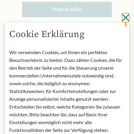
Přidat do košíku
Cl
Cookie Erklärung
NYNÍ SKLADEM
Art.Nr.:
433722#1.000
Wir verwenden Cookies, um Ihnen ein perfektes
Besuchserlebnis zu bieten. Dazu zählen Cookies, die für
POPIS
den Betrieb der Seite und für die Steuerung unserer
The unusual bottle was designed by
kommerziellen Unternehmensziele notwendig sind,
the award-winning Stranger &
sowie solche, die lediglich zu anonymen
Stranger agency and its color is a
Statistikzwecken, für Komforteinstellungen oder zur
tribute to the clear water of the
Anzeige personalisierter Inhalte genutzt werden.
Grotta Azzura in Capri, where Gallo
Entscheiden Sie selbst, welche Kategorien Sie zulassen
spent his childhood under bergamot
möchten. Bitte beachten Sie, dass auf Basis Ihrer
trees.
Einstellungen womöglich nicht mehr alle
origin: Italy
Funktionalitäten der Seite zur Verfügung stehen.
alcohol content: 20%