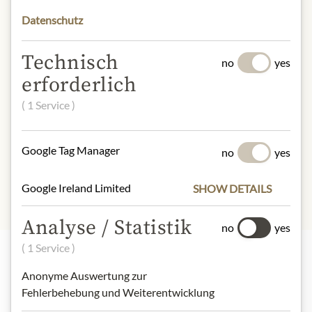
contact: Torino Distillati, Via
Datenschutz
Montegrappa 37, Moncalieri, Italy
Technisch
* Wir bitten um Verständnis, dass das
no
yes
Produktdesign von der Abbildung
erforderlich
abweichen kann.
( 1 Service )
SLOŽENÍ A ALERGENY
Google Tag Manager
no
yes
Keine Allergene
Google Ireland Limited
SHOW DETAILS
Analyse / Statistik
no
yes
( 1 Service )
Anonyme Auswertung zur
Nejlepší z našeho sortimentu
Fehlerbehebung und Weiterentwicklung