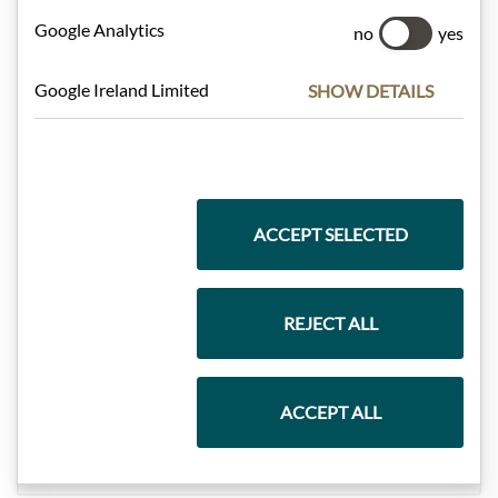
Google Analytics
no
yes
Dárkové koše
Google Ireland Limited
SHOW DETAILS
Těstoviny a rýže
ACCEPT SELECTED
Čokolády
REJECT ALL
Vína
ACCEPT ALL
Marmelády