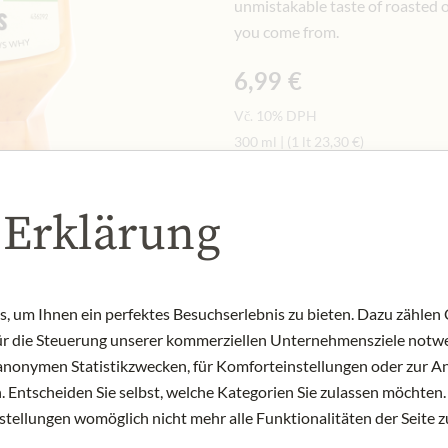
unmistakable taste of roasted 
you come from.
6,99 €
Vč. 10% DPH
300 ml
|
(1 lt
23,30 €
)
Množství
-
+
 Erklärung
Přid
NYNÍ SKLADEM
 um Ihnen ein perfektes Besuchserlebnis zu bieten. Dazu zählen C
Art.Nr.:
448263#1.000
für die Steuerung unserer kommerziellen Unternehmensziele notwe
zu anonymen Statistikzwecken, für Komforteinstellungen oder zur An
 Entscheiden Sie selbst, welche Kategorien Sie zulassen möchten. 
nstellungen womöglich nicht mehr alle Funktionalitäten der Seite 