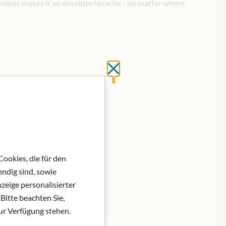
onions makes it an absolute favorite - no matter where
Close without saving
at do košíku
ookies, die für den
ndig sind, sowie
zeige personalisierter
Bitte beachten Sie,
zur Verfügung stehen.