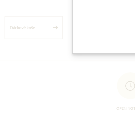
Dárkové koše
Těstoviny a rýže
OPENING 