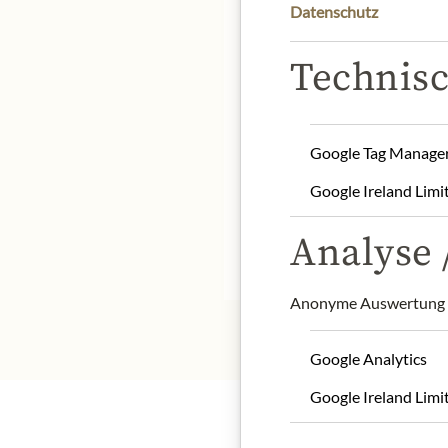
Datenschutz
Technisc
Product name: Dallas Sa
Storage: Store in a cool, 
Google Tag Manage
Contact: BK STORE/ Ch
info@brusselsketjep.c
Google Ireland Limi
Analyse /
* Wir bitten um Verstän
Anonyme Auswertung z
Google Analytics
Google Ireland Limi