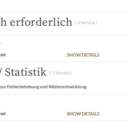
POPIS
SLOŽENÍ A ALERGENY
NUTRIČNÍ HODNOT
h erforderlich
( 1 Service )
uce - 300ml
dry place away from light.
r
aussée de Wavre 1731/ 1160 Auderghem/ Belgium/ 0(032)488/77
om
ted
SHOW DETAILS
 Statistik
( 1 Service )
dnis, dass das Produktdesign von der Abbildung abweichen kann.
ur Fehlerbehebung und Weiterentwicklung
ted
SHOW DETAILS