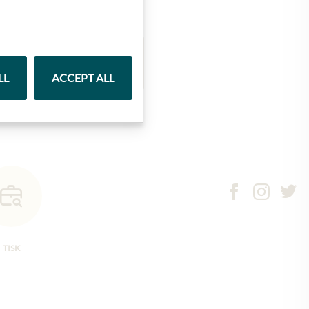
Marmelády
LL
ACCEPT ALL
TISK