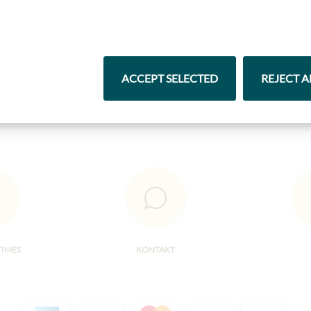
Nejlepší z našeho sortimentu
Čokolády
Vína
ACCEPT SELECTED
REJECT A
TIMES
KONTAKT