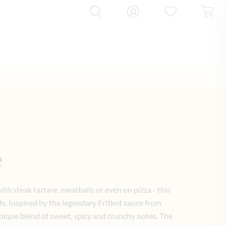
e
ith steak tartare, meatballs or even on pizza - this
s. Inspired by the legendary Fritkot sauce from
 unique blend of sweet, spicy and crunchy notes. The