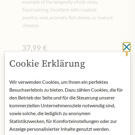
example of the longevity of old vines.
Food pairing: Excellent with roasted
poultry, veal, aromatic fish dishes, or mature
cheeses.
37,99 €
Cl
Vč. 20% DPH
Cookie Erklärung
0.75 lt
|
(1 lt
50,65 €
)
Množství
-
+
Wir verwenden Cookies, um Ihnen ein perfektes
Besuchserlebnis zu bieten. Dazu zählen Cookies, die für
den Betrieb der Seite und für die Steuerung unserer
Přidat do košíku
kommerziellen Unternehmensziele notwendig sind,
sowie solche, die lediglich zu anonymen
Statistikzwecken, für Komforteinstellungen oder zur
Anzeige personalisierter Inhalte genutzt werden.
NYNÍ SKLADEM