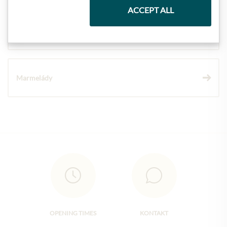
ACCEPT ALL
Vína
Marmelády
OPENING TIMES
KONTAKT