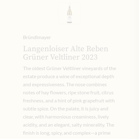
Bründlmayer
Langenloiser Alte Reben
Grüner Veltliner 2023
The oldest Grüner Veltliner vineyards of the
estate produce a wine of exceptional depth
and expressiveness. The nose combines
notes of hay flowers, ripe stone fruit, citrus
freshness, and a hint of pink grapefruit with
subtle spice. On the palate, it is juicy and
clear, with harmonious creaminess, lively
acidity, and an elegant, salty minerality. The
finish is long, spicy, and complex—a prime