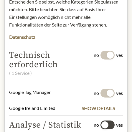
Art.Nr.:
446920#1.000
Entscheiden Sie selbst, welche Kategorien Sie zulassen
möchten. Bitte beachten Sie, dass auf Basis Ihrer
Einstellungen womöglich nicht mehr alle
POPIS
Funktionalitäten der Seite zur Verfügung stehen.
Alcohol content: 13%
Datenschutz
Origin: Austria / Kamptal
Contact: Weingut Bründlmayer/
Technisch
Zwettler Str. 23/ 3550 Langenlois/
no
yes
erforderlich
weingut@bruendlmayer.at
( 1 Service )
* Wir bitten um Verständnis, dass das
Produktdesign von der Abbildung
Google Tag Manager
no
yes
abweichen kann.
Google Ireland Limited
SHOW DETAILS
SLOŽENÍ A ALERGENY
Analyse / Statistik
Schwefeldioxid
no
yes