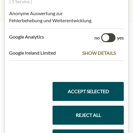
( 1 Service )
Anonyme Auswertung zur
Fehlerbehebung und Weiterentwicklung
Google Analytics
no
yes
Nejlepší z našeho sortimentu
Google Ireland Limited
SHOW DETAILS
Dárkové koše
ACCEPT SELECTED
Těstoviny a rýže
REJECT ALL
Čokolády