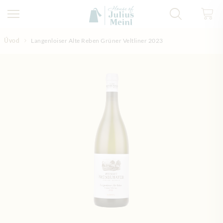
Přejít na obsah
Úvod
Langenloiser Alte Reben Grüner Veltliner 2023