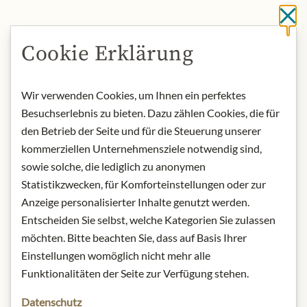
Cl
NYNÍ SKLADEM
Cookie Erklärung
Art.Nr.:
316694#1.000
Wir verwenden Cookies, um Ihnen ein perfektes
POPIS
Besuchserlebnis zu bieten. Dazu zählen Cookies, die für
den Betrieb der Seite und für die Steuerung unserer
Each honey is a sweet reflection of
the region where it is harvested. The
kommerziellen Unternehmensziele notwendig sind,
diversity of nectars from various
sowie solche, die lediglich zu anonymen
plants yields a richness of up to 200
Statistikzwecken, für Komforteinstellungen oder zur
different components, including
Anzeige personalisierter Inhalte genutzt werden.
sugars, pollen, minerals, proteins,
Entscheiden Sie selbst, welche Kategorien Sie zulassen
enzymes, amino acids, vitamins, color,
möchten. Bitte beachten Sie, dass auf Basis Ihrer
and flavor compounds. This
Einstellungen womöglich nicht mehr alle
complexity makes honey a true elixir
Funktionalitäten der Seite zur Verfügung stehen.
of life.
Datenschutz