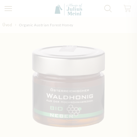
Přejít na obsah
Úvod
Organic Austrian Forest Honey