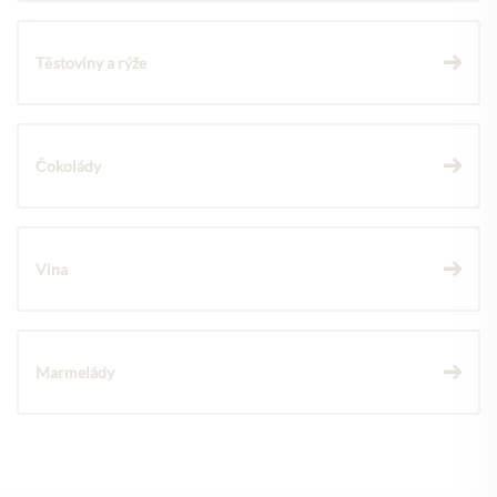
Těstoviny a rýže
Čokolády
Vína
Marmelády