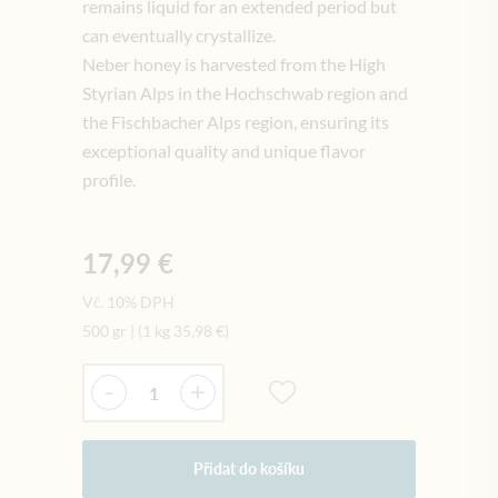
remains liquid for an extended period but
can eventually crystallize.
Neber honey is harvested from the High
Styrian Alps in the Hochschwab region and
the Fischbacher Alps region, ensuring its
exceptional quality and unique flavor
profile.
17,99 €
Vč. 10% DPH
500 gr
|
(1 kg
35,98 €
)
Množství
-
+
Přidat do košíku