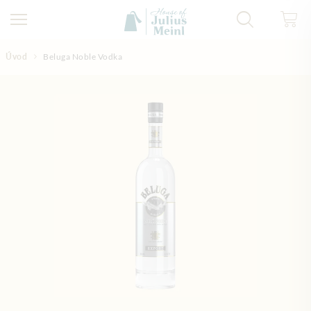
Přejít na obsah
Úvod
Beluga Noble Vodka