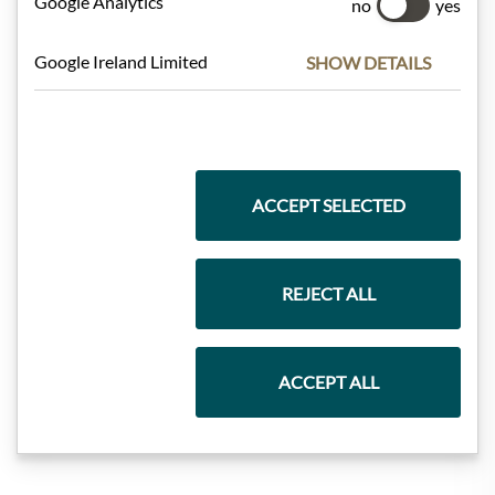
Google Analytics
no
yes
Google Ireland Limited
SHOW DETAILS
Těstoviny a rýže
Čokolády
ACCEPT SELECTED
Vína
REJECT ALL
ACCEPT ALL
Marmelády