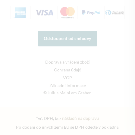
Odstoupení od smlouvy
Doprava a vrácení zboží
Ochrana údajů
VOP
Základní informace
© Julius Meinl am Graben
*vč. DPH, bez
nákladů na dopravu
Při dodání do jiných zemí EU se DPH odečte v pokladně.