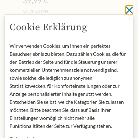
39,99 €
Vč. 20% DPH
Cl
0.7 lt
|
(1 lt
57,13 €
)
Cookie Erklärung
Množství
-
+
Wir verwenden Cookies, um Ihnen ein perfektes
Besuchserlebnis zu bieten. Dazu zählen Cookies, die für
Přidat do košíku
den Betrieb der Seite und für die Steuerung unserer
kommerziellen Unternehmensziele notwendig sind,
sowie solche, die lediglich zu anonymen
NYNÍ SKLADEM
Statistikzwecken, für Komforteinstellungen oder zur
Art.Nr.:
313321#1.000
Anzeige personalisierter Inhalte genutzt werden.
Entscheiden Sie selbst, welche Kategorien Sie zulassen
möchten. Bitte beachten Sie, dass auf Basis Ihrer
POPIS
Einstellungen womöglich nicht mehr alle
Alcohol content: 40% vol.
Funktionalitäten der Seite zur Verfügung stehen.
Contact: NOBLEWOOD GROUP/