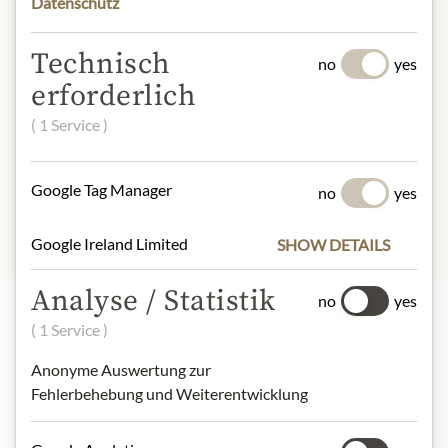
Datenschutz
Porto Montenegro/ Tivat/
Montenegro/
info@noblewoodspirits.com
Technisch
no
yes
erforderlich
* Wir bitten um Verständnis, dass das
( 1 Service )
Produktdesign von der Abbildung
abweichen kann.
Google Tag Manager
no
yes
Google Ireland Limited
SHOW DETAILS
Analyse / Statistik
no
yes
( 1 Service )
Nejlepší z našeho sortimentu
Anonyme Auswertung zur
Fehlerbehebung und Weiterentwicklung
Dárkové koše