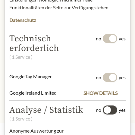
Contact: Anno Domini Vinyrds;
Funktionalitäten der Seite zur Verfügung stehen.
Società Agricola 47 A.D.S.s., Via
Datenschutz
Treviso Mare, 2, 31056 Roncade (TV),
IT
Technisch
no
yes
erforderlich
* Wir bitten um Verständnis, dass das
Produktdesign von der Abbildung
( 1 Service )
abweichen kann.
Google Tag Manager
no
yes
SLOŽENÍ A ALERGENY
Schwefeldioxid
Google Ireland Limited
SHOW DETAILS
Analyse / Statistik
no
yes
( 1 Service )
Anonyme Auswertung zur