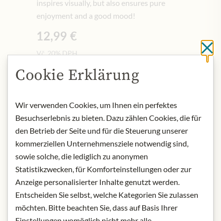
inspires visually, but also ensures pure
enjoyment and a good mood!
12,99 €
Cl
Vč. 20% DPH
0.75 lt
|
(1 lt
17,32 €
)
Cookie Erklärung
Upozornit na naskladnění
Wir verwenden Cookies, um Ihnen ein perfektes
Besuchserlebnis zu bieten. Dazu zählen Cookies, die für
den Betrieb der Seite und für die Steuerung unserer
NENÍ SKLADEM
Art.Nr.:
446891#1.000
kommerziellen Unternehmensziele notwendig sind,
sowie solche, die lediglich zu anonymen
Statistikzwecken, für Komforteinstellungen oder zur
POPIS
Anzeige personalisierter Inhalte genutzt werden.
Entscheiden Sie selbst, welche Kategorien Sie zulassen
Origin: Italy / Venetien
möchten. Bitte beachten Sie, dass auf Basis Ihrer
Grape variety: Glera, Chardonnay
Einstellungen womöglich nicht mehr alle
Alcohol content: 11% vol.