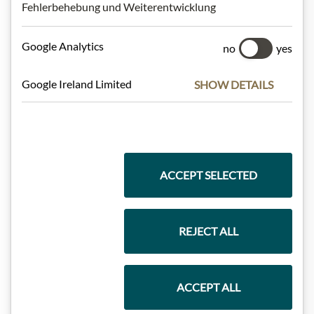
Fehlerbehebung und Weiterentwicklung
Nejlepší z našeho sortimentu
Google Analytics
no
yes
Dárkové koše
Google Ireland Limited
SHOW DETAILS
Těstoviny a rýže
ACCEPT SELECTED
Čokolády
REJECT ALL
Vína
ACCEPT ALL