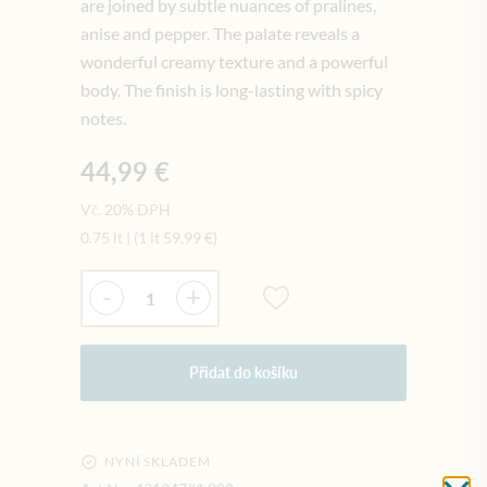
are joined by subtle nuances of pralines,
anise and pepper. The palate reveals a
wonderful creamy texture and a powerful
body. The finish is long-lasting with spicy
notes.
44,99 €
Vč. 20% DPH
0.75 lt
|
(1 lt
59,99 €
)
Množství
-
+
Přidat do košíku
NYNÍ SKLADEM