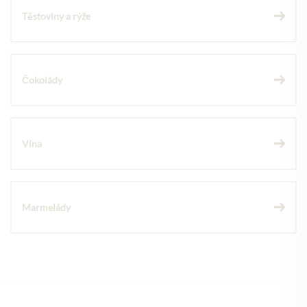
Těstoviny a rýže
Čokolády
Vína
Marmelády