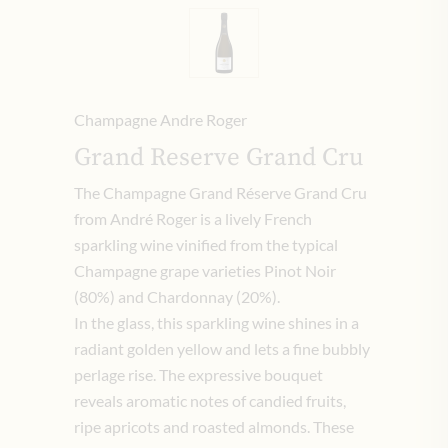
Champagne Andre Roger
Grand Reserve Grand Cru
The Champagne Grand Réserve Grand Cru
from André Roger is a lively French
sparkling wine vinified from the typical
Champagne grape varieties Pinot Noir
(80%) and Chardonnay (20%).
In the glass, this sparkling wine shines in a
radiant golden yellow and lets a fine bubbly
perlage rise. The expressive bouquet
reveals aromatic notes of candied fruits,
ripe apricots and roasted almonds. These