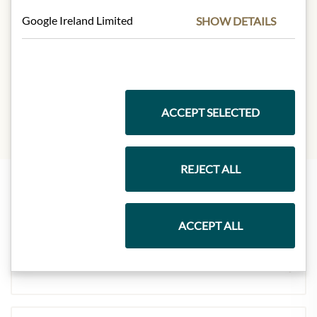
Produktdesign von der Abbildung
Google Ireland Limited
abweichen kann.
SHOW DETAILS
SLOŽENÍ A ALERGENY
Schwefeldioxid
ACCEPT SELECTED
REJECT ALL
Nejlepší z našeho sortimentu
ACCEPT ALL
Dárkové koše