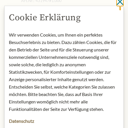
Art.Nr.:
431947#1.000
Cl
Cookie Erklärung
POPIS
The grapes for this wonderful
Wir verwenden Cookies, um Ihnen ein perfektes
sparkling wine come from the single
Besuchserlebnis zu bieten. Dazu zählen Cookies, die für
vineyard A. Y. in the French
den Betrieb der Seite und für die Steuerung unserer
Champagne region. The harvest is
kommerziellen Unternehmensziele notwendig sind,
done exclusively by hand and the
sowie solche, die lediglich zu anonymen
grapes are immediately brought to
Statistikzwecken, für Komforteinstellungen oder zur
the wine cellar. There, the grapes are
Anzeige personalisierter Inhalte genutzt werden.
gently pressed whole.
Entscheiden Sie selbst, welche Kategorien Sie zulassen
The must is then fermented partly in
stainless steel tanks and partly in
möchten. Bitte beachten Sie, dass auf Basis Ihrer
wooden barrels. For the second
Einstellungen womöglich nicht mehr alle
fermentation, the base wine is bottled
Funktionalitäten der Seite zur Verfügung stehen.
with the addition of the filling dosage
Datenschutz
(yeast and sugar) and left to mature in