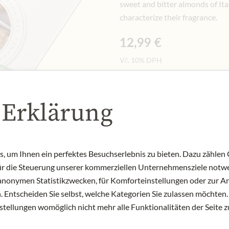
sweet and bitter almonds of Itali
characterize their fragrance.
12,99 €
Vč. 10% DPH
250 gr
|
(1 kg
51,96 €
)
 Erklärung
Množství
-
+
Přid
 um Ihnen ein perfektes Besuchserlebnis zu bieten. Dazu zählen C
NYNÍ SKLADEM
für die Steuerung unserer kommerziellen Unternehmensziele notwe
Art.Nr.:
412348#1.000
zu anonymen Statistikzwecken, für Komforteinstellungen oder zur An
 Entscheiden Sie selbst, welche Kategorien Sie zulassen möchten. 
nstellungen womöglich nicht mehr alle Funktionalitäten der Seite 