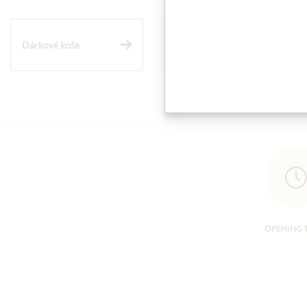
Dárkové koše
Těstoviny a rýže
OPENING 