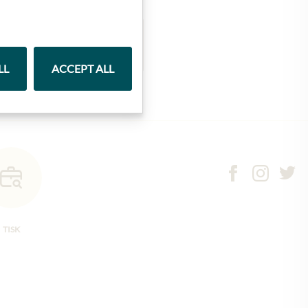
Marmelády
LL
ACCEPT ALL
TISK