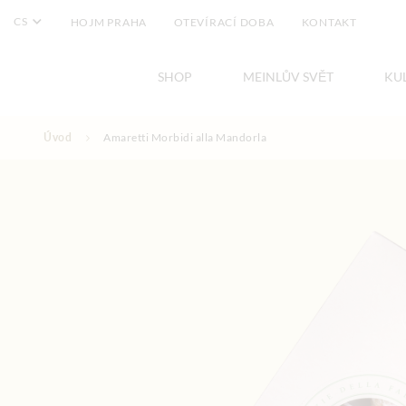
CS
HOJM PRAHA
OTEVÍRACÍ DOBA
KONTAKT
SHOP
MEINLŮV SVĚT
KU
Přejít na obsah
Úvod
Amaretti Morbidi alla Mandorla