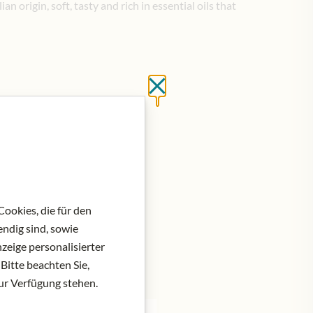
an origin, soft, tasty and rich in essential oils that
Close without saving
at do košíku
ookies, die für den
ndig sind, sowie
zeige personalisierter
Bitte beachten Sie,
zur Verfügung stehen.