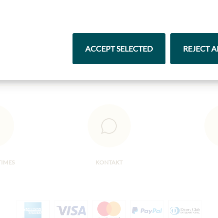
Čokolády
Vína
ACCEPT SELECTED
REJECT A
TIMES
KONTAKT