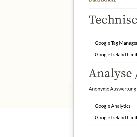
Technisc
Product name: Almond 
Origin: Italy
Google Tag Manage
Storage: store in a cool a
Google Ireland Limi
Contact: La Fabbrica del 
Analyse /
* Wir bitten um Verstän
Anonyme Auswertung z
Google Analytics
Google Ireland Limi