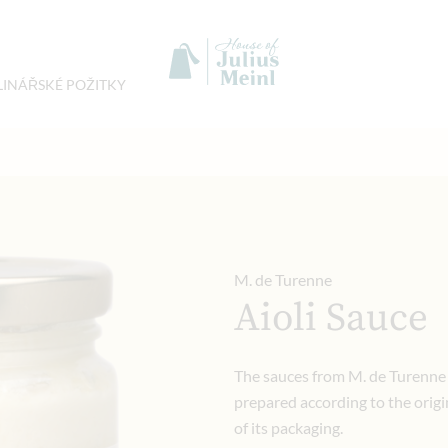
LINÁŘSKÉ POŽITKY
M. de Turenne
Aioli Sauce
The sauces from M. de Turenne a
prepared according to the origi
of its packaging.