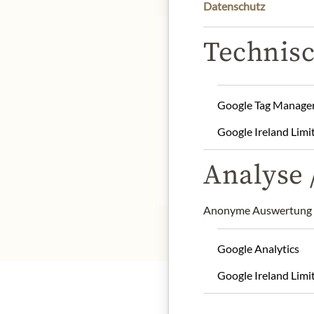
Datenschutz
Technisc
Google Tag Manage
Product name: Aioli Sau
Storage: Keep cool, dry 
Google Ireland Limi
Contact: M. de TURENNE 
Analyse /
* Wir bitten um Verstän
Anonyme Auswertung z
Google Analytics
Google Ireland Limi