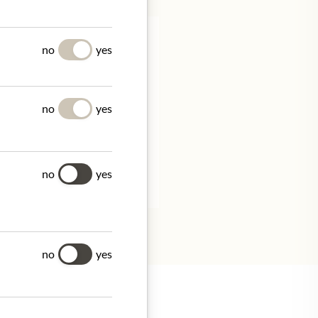
no
yes
Y
no
yes
France
no
yes
no
yes