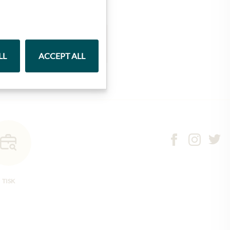
Marmelády
LL
ACCEPT ALL
TISK