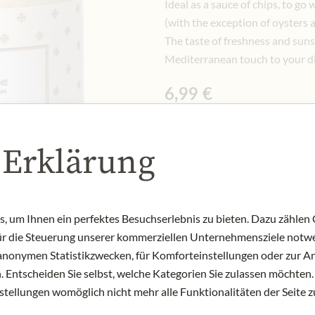
Ideal as a sauce of chips, to go
(with the exception of oysters a
The taste of freshness and suns
Mediterranean touch to your dis
6,99 €
Vč. 10% DPH
90 gr
|
(1 kg
77,67 €
)
 Erklärung
Množství
-
+
Přid
 um Ihnen ein perfektes Besuchserlebnis zu bieten. Dazu zählen C
für die Steuerung unserer kommerziellen Unternehmensziele notwe
NYNÍ SKLADEM
zu anonymen Statistikzwecken, für Komforteinstellungen oder zur An
Art.Nr.:
315303#1.000
 Entscheiden Sie selbst, welche Kategorien Sie zulassen möchten. 
nstellungen womöglich nicht mehr alle Funktionalitäten der Seite 