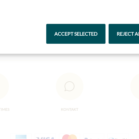
Čokolády
Vína
ACCEPT SELECTED
REJECT A
TIMES
KONTAKT