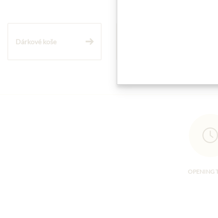
Dárkové koše
Těstoviny a rýže
OPENING 