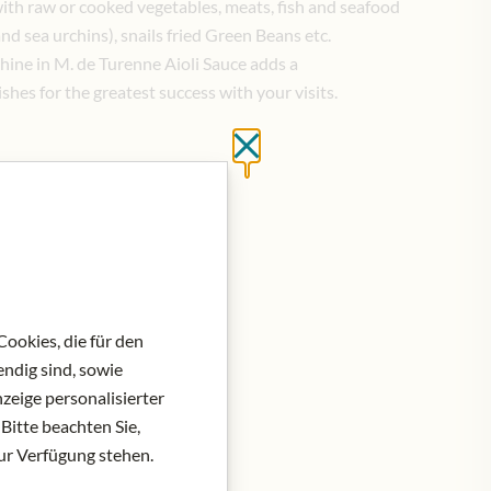
 with raw or cooked vegetables, meats, fish and seafood
nd sea urchins), snails fried Green Beans etc.
hine in M. de Turenne Aioli Sauce adds a
hes for the greatest success with your visits.
Close without saving
at do košíku
ookies, die für den
ndig sind, sowie
zeige personalisierter
Bitte beachten Sie,
zur Verfügung stehen.