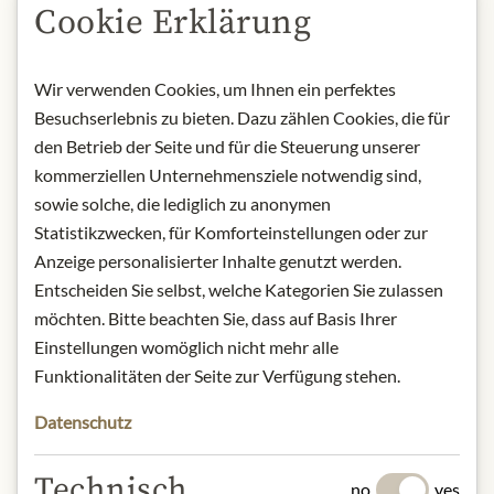
Cookie Erklärung
NYNÍ SKLADEM
Wir verwenden Cookies, um Ihnen ein perfektes
Art.Nr.:
424999#1.000
Besuchserlebnis zu bieten. Dazu zählen Cookies, die für
den Betrieb der Seite und für die Steuerung unserer
POPIS
kommerziellen Unternehmensziele notwendig sind,
sowie solche, die lediglich zu anonymen
A blend of Aceto Sopraffino and
Statistikzwecken, für Komforteinstellungen oder zur
Vinagro from Cabernet Sauvignon. It
Anzeige personalisierter Inhalte genutzt werden.
has a slightly syrupy consistency and
Entscheiden Sie selbst, welche Kategorien Sie zulassen
an acidity of about 6%. The Gran
Cuvée is ruby red with amber
möchten. Bitte beachten Sie, dass auf Basis Ihrer
reflections and its delicate sweet and
Einstellungen womöglich nicht mehr alle
sour note is underlined by a spicy
Funktionalitäten der Seite zur Verfügung stehen.
flavor. A perfect companion to roast
Datenschutz
meats, cream cheese and vegetable
soups.
Technisch
no
yes