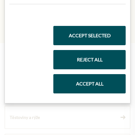
Produktdesign von der Abbildung
abweichen kann.
ACCEPT SELECTED
REJECT ALL
Nejlepší z našeho sortimentu
ACCEPT ALL
Dárkové koše
Těstoviny a rýže