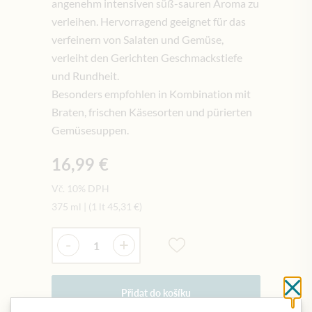
angenehm intensiven süß-sauren Aroma zu
verleihen. Hervorragend geeignet für das
verfeinern von Salaten und Gemüse,
verleiht den Gerichten Geschmackstiefe
und Rundheit.
Besonders empfohlen in Kombination mit
Braten, frischen Käsesorten und pürierten
Gemüsesuppen.
16,99 €
Vč. 10% DPH
375 ml
|
(1 lt
45,31 €
)
Množství
-
+
Cl
Přidat do košíku