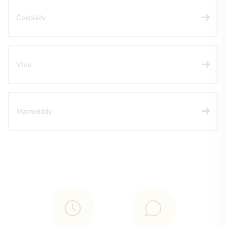
Čokolády
Vína
Marmelády