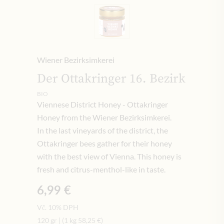
Wiener Bezirksimkerei
Der Ottakringer 16. Bezirk
BIO
Viennese District Honey - Ottakringer
Honey from the Wiener Bezirksimkerei.
In the last vineyards of the district, the
Ottakringer bees gather for their honey
with the best view of Vienna. This honey is
fresh and citrus-menthol-like in taste.
6,99 €
Vč. 10% DPH
120 gr
|
(1 kg
58,25 €
)