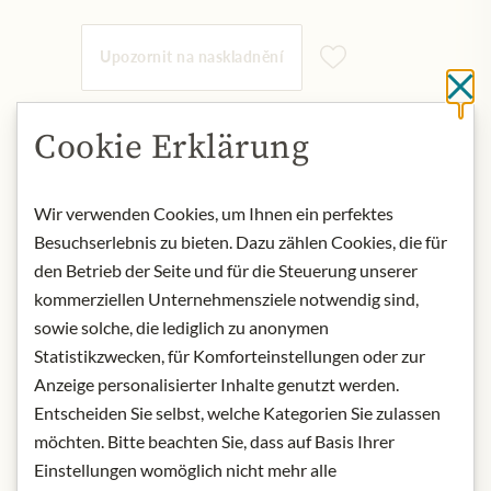
Upozornit na naskladnění
Cl
NENÍ SKLADEM
Cookie Erklärung
Art.Nr.:
426194#1.000
Wir verwenden Cookies, um Ihnen ein perfektes
Besuchserlebnis zu bieten. Dazu zählen Cookies, die für
POPIS
den Betrieb der Seite und für die Steuerung unserer
The Viennese District Beekeepers
kommerziellen Unternehmensziele notwendig sind,
The Viennese beekeepers, who have
sowie solche, die lediglich zu anonymen
made it their goal to bring bees and
Statistikzwecken, für Komforteinstellungen oder zur
people together in the city,
Anzeige personalisierter Inhalte genutzt werden.
currently look after over 250 bee
Entscheiden Sie selbst, welche Kategorien Sie zulassen
colonies at almost 50 locations in
möchten. Bitte beachten Sie, dass auf Basis Ihrer
Vienna.
Einstellungen womöglich nicht mehr alle