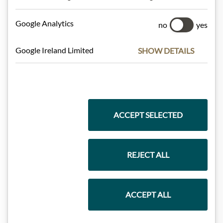
Google Analytics
no
yes
Dárkové koše
Google Ireland Limited
SHOW DETAILS
Těstoviny a rýže
ACCEPT SELECTED
Čokolády
REJECT ALL
Vína
ACCEPT ALL
Marmelády