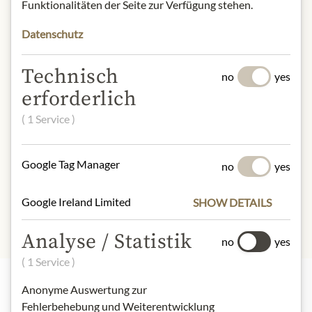
Product name: Honey.
Funktionalitäten der Seite zur Verfügung stehen.
Origin: Austria.
Datenschutz
Net quantity: 120 g
Storage: store away from light and
heat.
Technisch
no
yes
Contact: Beekeeping Dr. Matthias
erforderlich
Kopetzky; Arbeitergasse 6/1, 1050
( 1 Service )
Vienna, Austria.
* Wir bitten um Verständnis, dass das
Google Tag Manager
Produktdesign von der Abbildung
no
yes
abweichen kann.
Google Ireland Limited
SHOW DETAILS
Analyse / Statistik
no
yes
( 1 Service )
Anonyme Auswertung zur
Nejlepší z našeho sortimentu
Fehlerbehebung und Weiterentwicklung