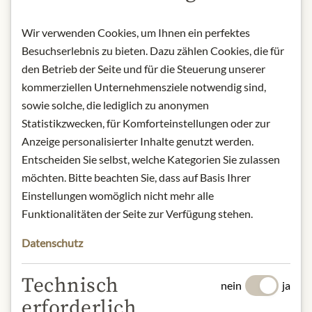
Herkunft: Deutschland
Kontakt: Julius Meinl am Graben
Wir verwenden Cookies, um Ihnen ein perfektes
GmbH, Graben 19, 1010 Wien,
Besuchserlebnis zu bieten. Dazu zählen Cookies, die für
Österreich
den Betrieb der Seite und für die Steuerung unserer
* Wir bitten um Verständnis, dass das
kommerziellen Unternehmensziele notwendig sind,
Produktdesign von der Abbildung
sowie solche, die lediglich zu anonymen
abweichen kann.
Statistikzwecken, für Komforteinstellungen oder zur
Anzeige personalisierter Inhalte genutzt werden.
ZUTATEN & ALLERGENE
Entscheiden Sie selbst, welche Kategorien Sie zulassen
Zucker, Glukosesirup, Haselnüsse (6,7
möchten. Bitte beachten Sie, dass auf Basis Ihrer
%), Soja-Vollmehl, Kakaomasse,
Einstellungen womöglich nicht mehr alle
Kakaopulver, Kokosfett, Aromen,
Funktionalitäten der Seite zur Verfügung stehen.
Karottenkonzentrat
Datenschutz
Technisch
nein
ja
Sojabohnen und daraus gewonnene
erforderlich
Erzeugnisse, Schalenfrüchte und