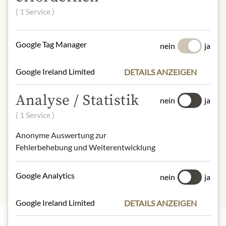
daraus hergestellte Erzeugnisse
( 1 Service )
NÄHRWERTE
Google Tag Manager
nein
ja
100g enthalten im Durchschnitt:
Brennwert (Energie):
1750 kJ / 413
Google Ireland Limited
DETAILS ANZEIGEN
kcal
Fett:
4,4 g
Analyse / Statistik
nein
ja
- davon gesättigte Fettsäuren:
0,7 g
( 1 Service )
Kohlenhydrate:
91,2 g
- davon Zucker:
60,5 g
Anonyme Auswertung zur
Eiweiß:
1,8 g
Fehlerbehebung und Weiterentwicklung
Salz:
0,0 g
Google Analytics
nein
ja
Google Ireland Limited
DETAILS ANZEIGEN