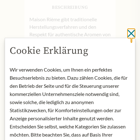
BESCHREIBUNG
Maison Rième gibt traditionelle
Herstellungsverfahren und den
Respekt für authentische Aromen von
Sc
Generation zu Generation weiter.
Cookie Erklärung
Jede Limonade vereint handwerkliche
Leidenschaft und Tradition, und
bietet einen einzigartigen Geschmack
Wir verwenden Cookies, um Ihnen ein perfektes
und intensive Fruchtaromen, die bis
Besuchserlebnis zu bieten. Dazu zählen Cookies, die für
heute beliebt sind.
den Betrieb der Seite und für die Steuerung unserer
kommerziellen Unternehmensziele notwendig sind,
Herkunft: Frankreich
Lagerung: Kühl, trocken und
sowie solche, die lediglich zu anonymen
lichtgeschützt aufbewahren.
Statistikzwecken, für Komforteinstellungen oder zur
Kontakt: Rième Boissons; 21 Rue de
Anzeige personalisierter Inhalte genutzt werden.
la Louhière, 25500 Morteau,
Entscheiden Sie selbst, welche Kategorien Sie zulassen
Frankreich/
Kontakt ~ Maison Rième
möchten. Bitte beachten Sie, dass auf Basis Ihrer