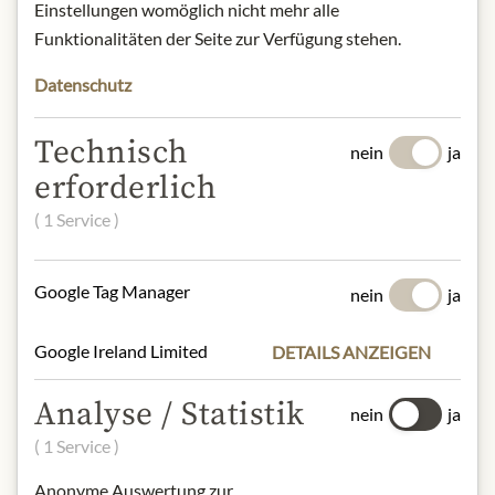
Einstellungen womöglich nicht mehr alle
Funktionalitäten der Seite zur Verfügung stehen.
* Wir bitten um Verständnis, dass das
Produktdesign von der Abbildung
Datenschutz
abweichen kann.
Technisch
nein
ja
ZUTATEN & ALLERGENE
erforderlich
Sprudelwasser, Zucker,
( 1 Service )
Säuerungsmittel: Zitronensäure,
natürliches Orangenaroma mit
anderen natürlichen Aromen,
Google Tag Manager
nein
ja
Antioxidantien: Ascorbinsäure,
Stabilisatoren: (E444, E445),
Google Ireland Limited
DETAILS ANZEIGEN
Farbstoffe: (E160a, E150d).
Analyse / Statistik
nein
ja
NÄHRWERTE
( 1 Service )
100ml enthalten durchschnittlich:
Brennwert (Energie):
33 kcal / 138 kJ
Anonyme Auswertung zur