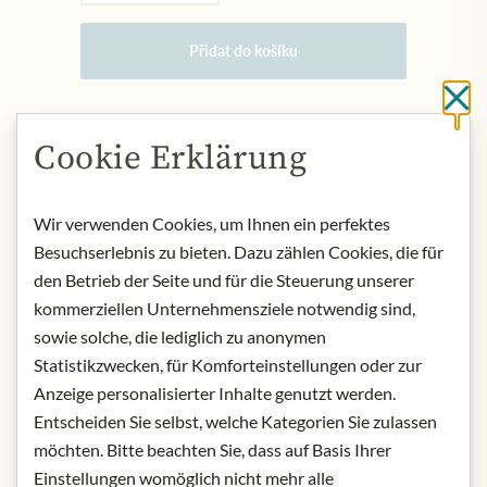
Přidat do košíku
Cl
NYNÍ SKLADEM
Cookie Erklärung
Art.Nr.:
321652#1.000
Wir verwenden Cookies, um Ihnen ein perfektes
POPIS
Besuchserlebnis zu bieten. Dazu zählen Cookies, die für
den Betrieb der Seite und für die Steuerung unserer
There are hints of flowers, apple, pear
kommerziellen Unternehmensziele notwendig sind,
and citrus fruits on the palate. Spicy
sowie solche, die lediglich zu anonymen
and fresh. Fine and persistent
Statistikzwecken, für Komforteinstellungen oder zur
bubbles. Very creamy.
Food recommendation: Ideal as a
Anzeige personalisierter Inhalte genutzt werden.
refreshing aperitif. Goes well with
Entscheiden Sie selbst, welche Kategorien Sie zulassen
pasta and risotto, fish and white meat
möchten. Bitte beachten Sie, dass auf Basis Ihrer
dishes.
Einstellungen womöglich nicht mehr alle