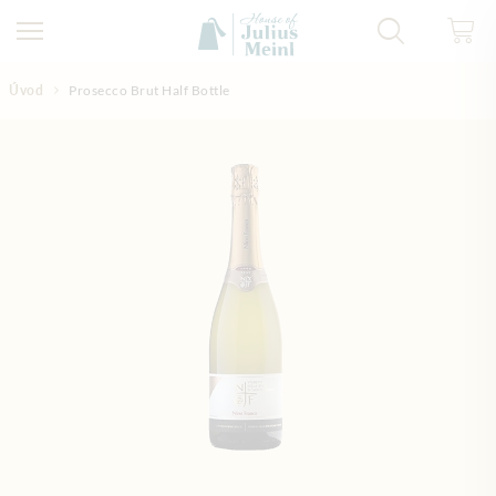
Přejít na obsah
Úvod
Prosecco Brut Half Bottle