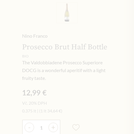
Nino Franco
Prosecco Brut Half Bottle
BIO
The Valdobbiadene Prosecco Superiore
DOCG is a wonderful aperitif with a light
fruity taste.
12,99 €
Vč. 20% DPH
0.375 lt
|
(1 lt
34,64 €
)
Množství
-
+