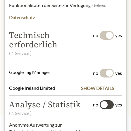
origin: Italy / Veneto
Funktionalitäten der Seite zur Verfügung stehen.
alcohol content: 11%
contact: Nino Franco Spumanti SRL,
Datenschutz
Via Garibaldi, 147, 31049
Valdobbiadene (TV), Italy
Technisch
no
yes
erforderlich
* Wir bitten um Verständnis, dass das
Produktdesign von der Abbildung
( 1 Service )
abweichen kann.
Google Tag Manager
SLOŽENÍ A ALERGENY
no
yes
Schwefeldioxid
Google Ireland Limited
SHOW DETAILS
Analyse / Statistik
no
yes
( 1 Service )
Anonyme Auswertung zur