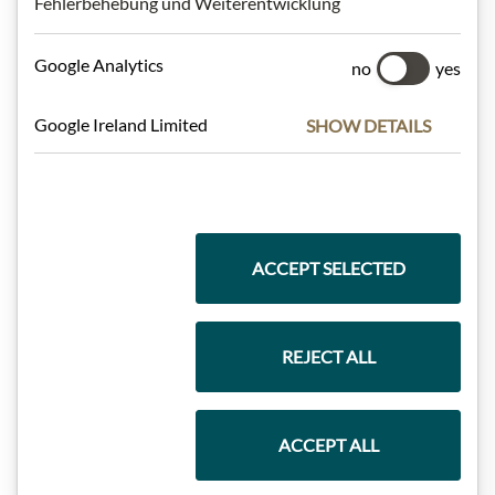
Fehlerbehebung und Weiterentwicklung
Nejlepší z našeho sortimentu
Google Analytics
no
yes
Dárkové koše
Google Ireland Limited
SHOW DETAILS
Těstoviny a rýže
ACCEPT SELECTED
Čokolády
REJECT ALL
Vína
ACCEPT ALL