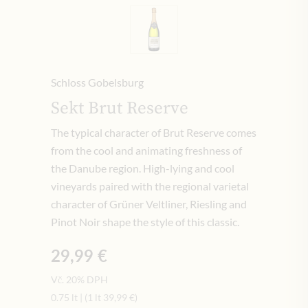
Schloss Gobelsburg
Sekt Brut Reserve
The typical character of Brut Reserve comes
from the cool and animating freshness of
the Danube region. High-lying and cool
vineyards paired with the regional varietal
character of Grüner Veltliner, Riesling and
Pinot Noir shape the style of this classic.
29,99 €
Vč. 20% DPH
0.75 lt
|
(1 lt
39,99 €
)