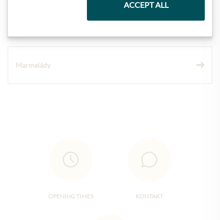
ACCEPT ALL
Vína
Marmelády
OPENING TIMES
KONTAKT