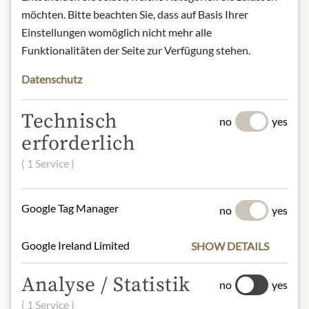
möchten. Bitte beachten Sie, dass auf Basis Ihrer
yeast, which contributes to the
Einstellungen womöglich nicht mehr alle
creamy texture, for 2 - 3 years until it
is shaken and disgorged by hand.
Funktionalitäten der Seite zur Verfügung stehen.
Datenschutz
origin: Austria / Kamptal
alcohol content: 12%
contact: Schloss Gobelsburg,
Technisch
no
yes
Schlossstraße 16, 3550 Langenlois,
erforderlich
Austria
( 1 Service )
* Wir bitten um Verständnis, dass das
Produktdesign von der Abbildung
Google Tag Manager
no
yes
abweichen kann.
Google Ireland Limited
SHOW DETAILS
SLOŽENÍ A ALERGENY
Schwefeldioxid
Analyse / Statistik
no
yes
( 1 Service )