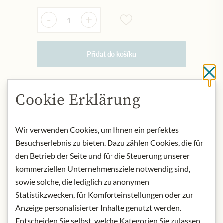
Množství
-
+
Přidat do košíku
Cl
Cookie Erklärung
NYNÍ SKLADEM
Art.Nr.:
309508#1.000
Wir verwenden Cookies, um Ihnen ein perfektes
Besuchserlebnis zu bieten. Dazu zählen Cookies, die für
POPIS
den Betrieb der Seite und für die Steuerung unserer
The grapes are harvested at perfect
kommerziellen Unternehmensziele notwendig sind,
ripeness into small boxes and pressed
sowie solche, die lediglich zu anonymen
immediately, but only the core is used
Statistikzwecken, für Komforteinstellungen oder zur
for the base wine. After 6 -12 months
Anzeige personalisierter Inhalte genutzt werden.
of barrel ageing, it is bottled for the
Entscheiden Sie selbst, welche Kategorien Sie zulassen
2nd fermentation. It now rests on the