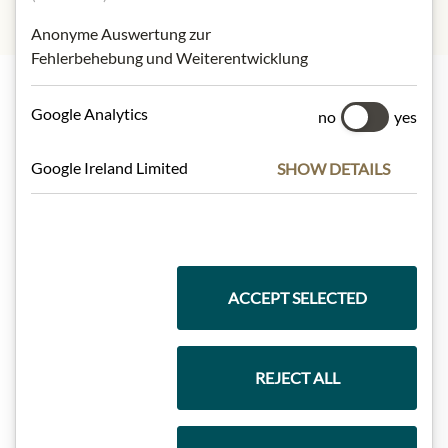
Anonyme Auswertung zur
Fehlerbehebung und Weiterentwicklung
Google Analytics
no
yes
Nejlepší z našeho sortimentu
Google Ireland Limited
SHOW DETAILS
Dárkové koše
ACCEPT SELECTED
Těstoviny a rýže
REJECT ALL
Čokolády